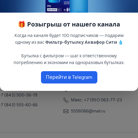
🎁 Розыгрыш от нашего канала
Когда на канале будет 100 подписчиков — подарим
одному из вас
Фильтр-бутылку Аквафор Сити
💧
Бутылка с фильтром — шаг к ответственному
потреблению и экономии на одноразовых бутылках.
нтакты
Перейти в Telegram
+7 (951) 063-77-23
+7 (843) 558-78-43
+7 (951) 063-77-23
+7 (843) 500-56-19
Макс: +7 (951) 063-77-23
+7 (843) 555-60-66
5556066@mail.ru