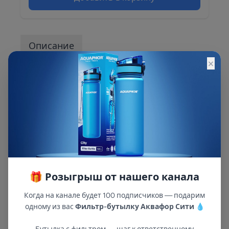
Описание
×
Описание и характеристики смотрите на
сайте
🎁 Розыгрыш от нашего канала
Когда на канале будет 100 подписчиков — подарим
одному из вас
Фильтр-бутылку Аквафор Сити
💧
В республиках Татарстан и Марий Эл
с 2002 года.