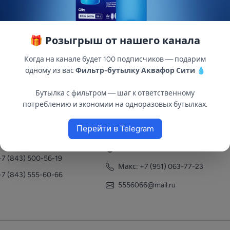
🎁 Розыгрыш от нашего канала
Когда на канале будет 100 подписчиков — подарим
одному из вас
Фильтр-бутылку Аквафор Сити
💧
Бутылка с фильтром — шаг к ответственному
потреблению и экономии на одноразовых бутылках.
нтакты
Перейти в Telegram
+7 (951) 063-77-23
+7 (843) 558-78-43
+7 (951) 063-77-23
+7 (843) 500-56-19
Макс: +7 (951) 063-77-23
+7 (843) 555-60-66
5556066@mail.ru