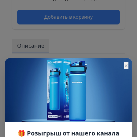
Добавить в корзину
Описание
Предназначен для соединения
×
гидроаккумулятора с 5-ти выводным
штуцером. Нержавеющая оплетка,
повышенная стойкость к скручиванию.
Присоединительный размер - 1 дюйм. Угол 90
градусов для удобного подключения к
гидроаккумулятору.
🎁 Розыгрыш от нашего канала