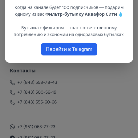
Когда на канале будет 100 подписчиков — подарим
одному из вас
Фильтр-бутылку Аквафор Сити
💧
Бутылка с фильтром — шаг к ответственному
потреблению и экономии на одноразовых бутылках.
В республиках Татарстан и Марий Эл
Перейти в Telegram
с 2002 года.
Контакты
+7 (843) 558-78-43
+7 (843) 500-56-19
+7 (843) 555-60-66
+7 (951) 063-77-23
+7 (951) 063-77-23