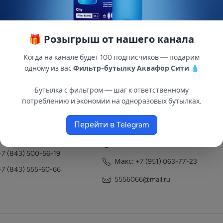
🎁 Розыгрыш от нашего канала
Когда на канале будет 100 подписчиков — подарим
одному из вас
Фильтр-бутылку Аквафор Сити
💧
Бутылка с фильтром — шаг к ответственному
потреблению и экономии на одноразовых бутылках.
нтакты
Перейти в Telegram
+7 (951) 063-77-23
+7 (843) 558-78-43
+7 (951) 063-77-23
+7 (843) 500-56-19
Макс: +7 (951) 063-77-23
+7 (843) 555-60-66
5556066@mail.ru