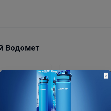
й Водомет
Цена не указа
×
Остатки:
Основной склад: 5