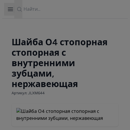
Search
Open sidebar
Шайба О4 стопорная
стопорная с
внутренними
зубцами,
нержавеющая
Артикул: JLXМ644