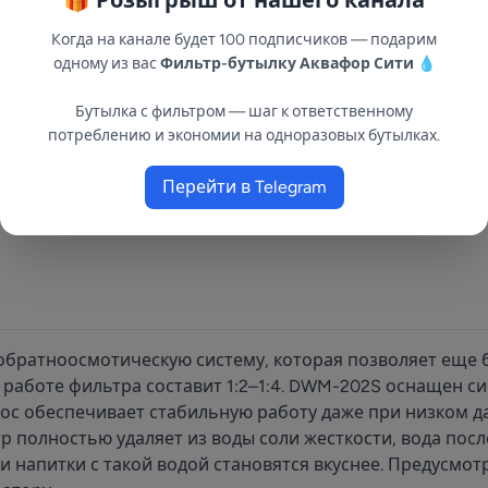
🎁 Розыгрыш от нашего канала
Когда на канале будет 100 подписчиков — подарим
одному из вас
Фильтр-бутылку Аквафор Сити
💧
Бутылка с фильтром — шаг к ответственному
потреблению и экономии на одноразовых бутылках.
Перейти в Telegram
братноосмотическую систему, которая позволяет еще б
аботе фильтра составит 1:2–1:4. DWM-202S оснащен си
с обеспечивает стабильную работу даже при низком д
 полностью удаляет из воды соли жесткости, вода посл
а и напитки с такой водой становятся вкуснее. Предусм