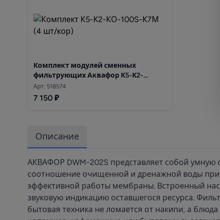
Комплект модулей сменных
фильтрующих Аквафор К5-К2-
КО-100S-К7М
Арт: 518574
7 150 ₽
Описание
АКВАФОР DWM-202S представляет собой умную о
соотношение очищенной и дренажной воды при р
эффективной работы мембраны. Встроенный насо
звуковую индикацию оставшегося ресурса. Фильтр
бытовая техника не ломается от накипи, а блюд