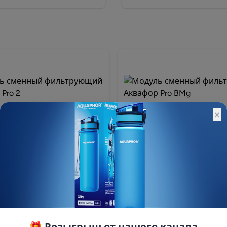
×
сменный фильтрующий
Модуль сменный фильтру
Pro 2
Аквафор Pro BMg
6
Арт: 518579
3 690 ₽