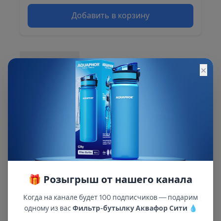
Добавить в корзину
Описание
×
Описание и характеристики смотрите на
сайте
🎁 Розыгрыш от нашего канала
Когда на канале будет 100 подписчиков — подарим
одному из вас
Фильтр-бутылку Аквафор Сити
💧