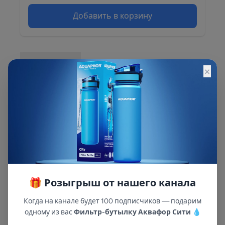
Добавить в корзину
Описание
×
Описание и характеристики смотрите на
сайте
🎁 Розыгрыш от нашего канала
Когда на канале будет 100 подписчиков — подарим
одному из вас
Фильтр-бутылку Аквафор Сити
💧