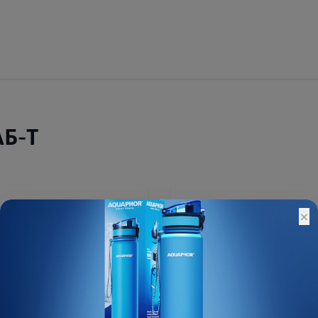
АБ-Т
310 ₽
×
Остатки:
Основной склад: 1