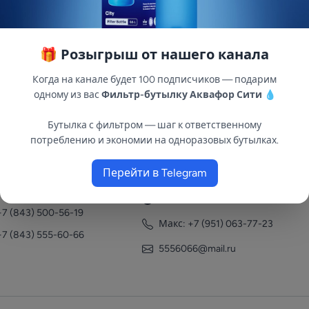
🎁 Розыгрыш от нашего канала
Когда на канале будет 100 подписчиков — подарим
одному из вас
Фильтр-бутылку Аквафор Сити
💧
Бутылка с фильтром — шаг к ответственному
потреблению и экономии на одноразовых бутылках.
нтакты
Перейти в Telegram
+7 (951) 063-77-23
+7 (843) 558-78-43
+7 (951) 063-77-23
+7 (843) 500-56-19
Макс: +7 (951) 063-77-23
+7 (843) 555-60-66
5556066@mail.ru