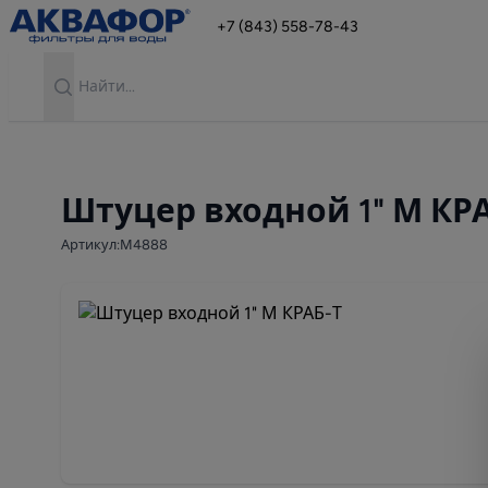
+7 (843) 558-78-43
Search
Штуцер входной 1" М КР
Артикул:М4888