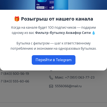
🎁 Розыгрыш от нашего канала
Когда на канале будет 100 подписчиков — подарим
одному из вас
Фильтр-бутылку Аквафор Сити
💧
Бутылка с фильтром — шаг к ответственному
потреблению и экономии на одноразовых бутылках.
нтакты
Перейти в Telegram
+7 (951) 063-77-23
+7 (843) 558-78-43
+7 (951) 063-77-23
+7 (843) 500-56-19
Макс: +7 (951) 063-77-23
+7 (843) 555-60-66
5556066@mail.ru