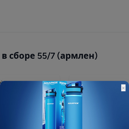
 сборе 55/7 (армлен)
310 ₽
×
Остатки:
Основной склад: 6