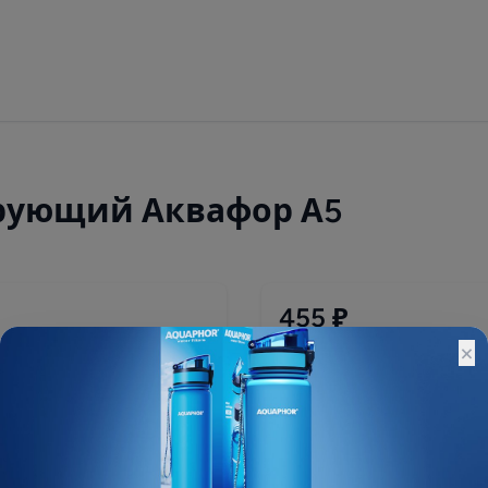
рующий Аквафор А5
455 ₽
×
Остатки:
Основной склад: 149