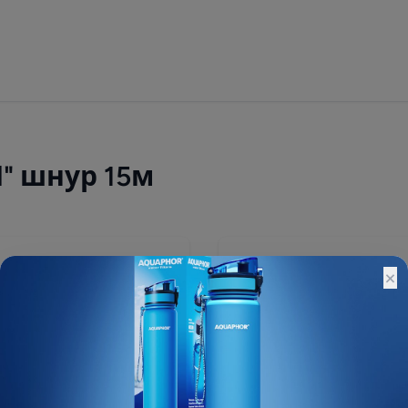
" шнур 15м
4 500 ₽
×
Остатки:
Основной склад: Под зак