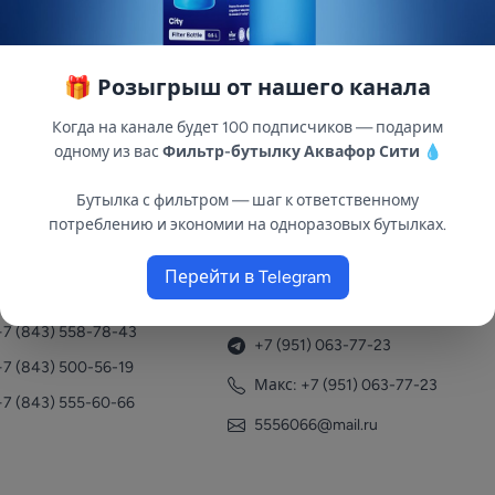
🎁 Розыгрыш от нашего канала
 для водоснабжения садовых домиков и коттеджей, пол
Когда на канале будет 100 подписчиков — подарим
одному из вас
Фильтр-бутылку Аквафор Сити
💧
Бутылка с фильтром — шаг к ответственному
потреблению и экономии на одноразовых бутылках.
Перейти в Telegram
нтакты
+7 (951) 063-77-23
+7 (843) 558-78-43
+7 (951) 063-77-23
+7 (843) 500-56-19
Макс: +7 (951) 063-77-23
+7 (843) 555-60-66
5556066@mail.ru