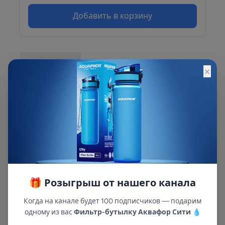
Добавить в корзину
Описание
×
Описание и характеристики смотрите на
сайте
🎁 Розыгрыш от нашего канала
Когда на канале будет 100 подписчиков — подарим
одному из вас
Фильтр-бутылку Аквафор Сити
💧