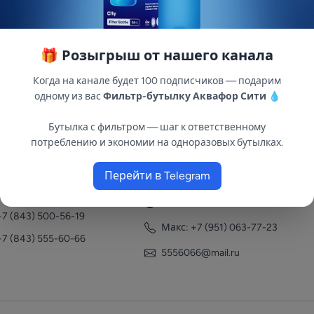
🎁 Розыгрыш от нашего канала
Когда на канале будет 100 подписчиков — подарим
одному из вас
Фильтр-бутылку Аквафор Сити
💧
Бутылка с фильтром — шаг к ответственному
потреблению и экономии на одноразовых бутылках.
нтакты
Перейти в Telegram
+7 (951) 063-77-23
+7 (843) 558-78-43
+7 (951) 063-77-23
+7 (843) 500-56-19
Макс: +7 (951) 063-77-23
+7 (843) 555-60-66
5556066@mail.ru