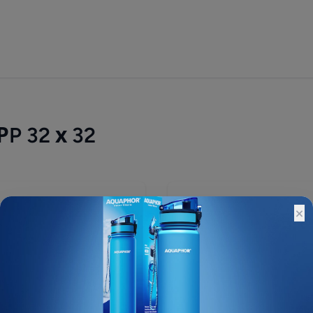
P 32 х 32
320 ₽
×
Остатки:
Основной склад: Под зак