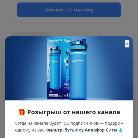
Добавить в корзину
Описание
×
Описание и характеристики смотрите на
сайте
🎁 Розыгрыш от нашего канала
Когда на канале будет 100 подписчиков — подарим
одному из вас
Фильтр-бутылку Аквафор Сити
💧