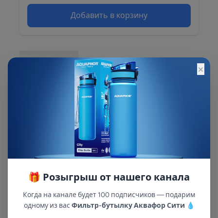
Добавить в корзину
Описание
×
Описание и характеристики смотрите на
сайте
🎁 Розыгрыш от нашего канала
Когда на канале будет 100 подписчиков — подарим
одному из вас
Фильтр-бутылку Аквафор Сити
💧