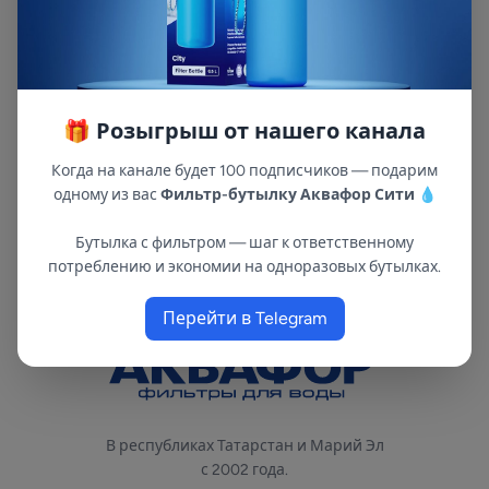
ингредиентов. Используется в кувшинах
Аквафор c круглым гнездом посадки для
картриджа диаметром 7 см.Всесторонняя
защита Очистит воду от самых
распространенных примесей, включая хлор,
🎁 Розыгрыш от нашего канала
органические соединения (в т. ч. фенолы),
Когда на канале будет 100 подписчиков — подарим
тяжелые металлы, известковый налет.
одному из вас
Фильтр-бутылку Аквафор Сити
💧
Бутылка с фильтром — шаг к ответственному
потреблению и экономии на одноразовых бутылках.
Перейти в Telegram
В республиках Татарстан и Марий Эл
с 2002 года.