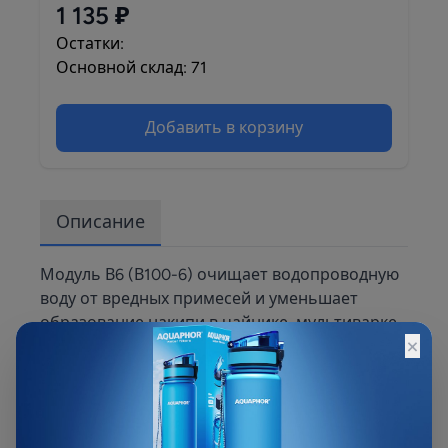
1 135 ₽
Остатки:
Основной склад: 71
Добавить в корзину
Описание
Модуль В6 (В100-6) очищает водопроводную
воду от вредных примесей и уменьшает
образование накипи в чайнике, мультиварке
×
и кофемашине. В жесткой воде чай и кофе
долго завариваются и получаются не
ароматными, а бульоны и другие блюда −
пресными, потому что из-за избытка
минералов вода плохо “вбирает” вкус