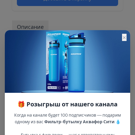
Описание
×
Описание и характеристики смотрите на
сайте
🎁 Розыгрыш от нашего канала
Когда на канале будет 100 подписчиков — подарим
одному из вас
Фильтр-бутылку Аквафор Сити
💧
В республиках Татарстан и Марий Эл
с 2002 года.