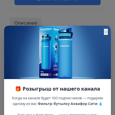
Описание
×
Описание и характеристики смотрите на
сайте
🎁 Розыгрыш от нашего канала
Когда на канале будет 100 подписчиков — подарим
одному из вас
Фильтр-бутылку Аквафор Сити
💧
В республиках Татарстан и Марий Эл
с 2002 года.