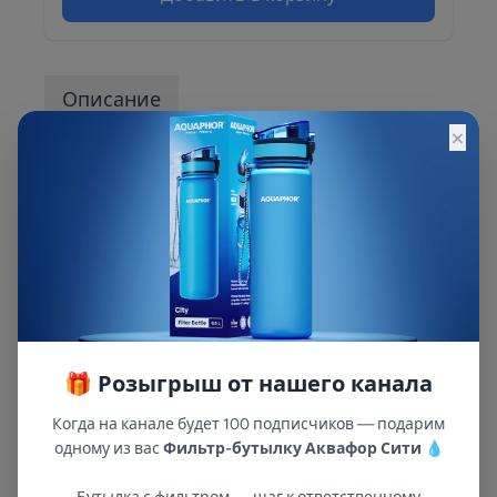
Описание
×
Описание и характеристики смотрите на
сайте
🎁 Розыгрыш от нашего канала
Когда на канале будет 100 подписчиков — подарим
одному из вас
Фильтр-бутылку Аквафор Сити
💧
В республиках Татарстан и Марий Эл
с 2002 года.