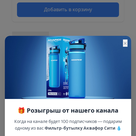
Добавить в корзину
Описание
×
Описание и характеристики смотрите на
сайте
🎁 Розыгрыш от нашего канала
Когда на канале будет 100 подписчиков — подарим
одному из вас
Фильтр-бутылку Аквафор Сити
💧