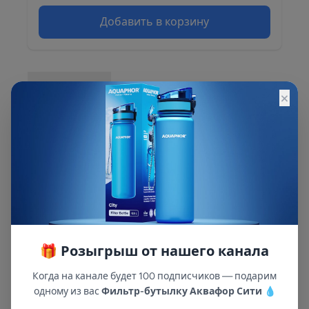
Добавить в корзину
Описание
×
Описание и характеристики смотрите на
сайте
🎁 Розыгрыш от нашего канала
Когда на канале будет 100 подписчиков — подарим
одному из вас
Фильтр-бутылку Аквафор Сити
💧