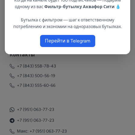
Когда на канале будет 100 подписчиков — подарим
одному из вас
Фильтр-бутылку Аквафор Сити
💧
Бутылка с фильтром — шаг к ответственному
потреблению и экономии на одноразовых бутылках.
В республиках Татарстан и Марий Эл
с 2002 года.
Перейти в Telegram
Контакты
+7 (843) 558-78-43
+7 (843) 500-56-19
+7 (843) 555-60-66
+7 (951) 063-77-23
+7 (951) 063-77-23
Макс: +7 (951) 063-77-23