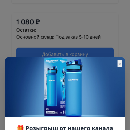
1 080 ₽
Остатки:
Основной склад: Под заказ 5-10 дней
Добавить в корзину
×
Описание
Описание и характеристики смотрите на
сайте
🎁 Розыгрыш от нашего канала