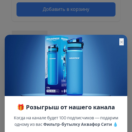
Добавить в корзину
Описание
×
Описание и характеристики смотрите на
сайте
🎁 Розыгрыш от нашего канала
Когда на канале будет 100 подписчиков — подарим
одному из вас
Фильтр-бутылку Аквафор Сити
💧