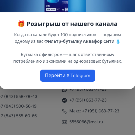
🎁 Розыгрыш от нашего канала
Когда на канале будет 100 подписчиков — подарим
компании «ДЖИЛЕКС» применяется для разделения внутр
одному из вас
Фильтр-бутылку Аквафор Сити
💧
ный материал совершенно безвреден при использовании
Бутылка с фильтром — шаг к ответственному
потреблению и экономии на одноразовых бутылках.
Перейти в Telegram
нтакты
+7 (951) 063-77-23
+7 (843) 558-78-43
+7 (951) 063-77-23
+7 (843) 500-56-19
Макс: +7 (951) 063-77-23
+7 (843) 555-60-66
5556066@mail.ru