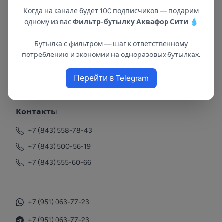
Когда на канале будет 100 подписчиков — подарим
одному из вас
Фильтр-бутылку Аквафор Сити
💧
Бутылка с фильтром — шаг к ответственному
потреблению и экономии на одноразовых бутылках.
В республиках Татарстан и Марий Эл
Перейти в Telegram
с 2002 года.
Контакты
+7 (843) 558-78-43
+7 (843) 500-56-19
+7 (843) 555-60-66
+7 (951) 063-77-23
+7 (951) 063-77-23