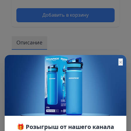
Добавить в корзину
Описание
Мембрана для гидроаккумулятора 80 литров
×
от компании «ДЖИЛЕКС» применяется для
разделения внутри гидроаккумулятора
воздушной и водной сред. Мембрана
изготовлена из EPDM. Это искусственный
материал совершенно безвреден при
использовании с питьевой водой.
🎁 Розыгрыш от нашего канала