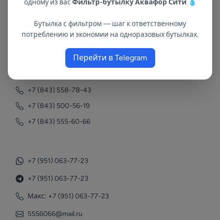
одному из вас
Фильтр-бутылку Аквафор Сити
💧
Бутылка с фильтром — шаг к ответственному
В республиках Татарстан и Марий Эл
потреблению и экономии на одноразовых бутылках.
с 2002 года.
Перейти в Telegram
Контакты
+7 (843) 558-78-43
+7 (843) 500-56-19
+7 (843) 555-60-66
+7 (951) 063-77-23
+7 (951) 063-77-23
Макс: +7 (951) 063-77-23
5556066@mail.ru