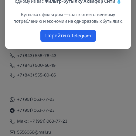
одному из вас
Фильтр-бутылку Аквафор Сити
💧
Бутылка с фильтром — шаг к ответственному
В республиках Татарстан и Марий Эл
потреблению и экономии на одноразовых бутылках.
с 2002 года.
Перейти в Telegram
Контакты
+7 (843) 558-78-43
+7 (843) 500-56-19
+7 (843) 555-60-66
+7 (951) 063-77-23
+7 (951) 063-77-23
Макс: +7 (951) 063-77-23
5556066@mail.ru