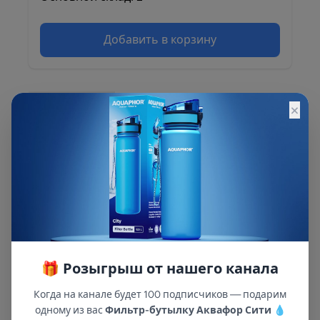
Добавить в корзину
×
Описание
Описание и характеристики смотрите на
сайте
🎁 Розыгрыш от нашего канала
Когда на канале будет 100 подписчиков — подарим
одному из вас
Фильтр-бутылку Аквафор Сити
💧