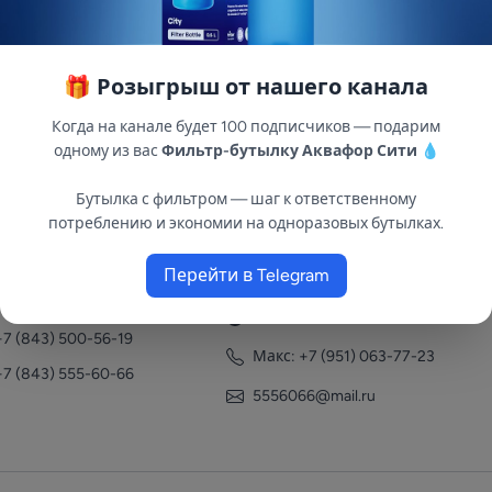
🎁 Розыгрыш от нашего канала
Когда на канале будет 100 подписчиков — подарим
одному из вас
Фильтр-бутылку Аквафор Сити
💧
Бутылка с фильтром — шаг к ответственному
потреблению и экономии на одноразовых бутылках.
нтакты
Перейти в Telegram
+7 (951) 063-77-23
+7 (843) 558-78-43
+7 (951) 063-77-23
+7 (843) 500-56-19
Макс: +7 (951) 063-77-23
+7 (843) 555-60-66
5556066@mail.ru