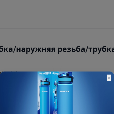
убка/наружняя резьба/трубк
150 ₽
×
Остатки:
Основной склад: 469