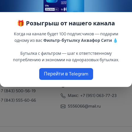
🎁 Розыгрыш от нашего канала
Когда на канале будет 100 подписчиков — подарим
одному из вас
Фильтр-бутылку Аквафор Сити
💧
Бутылка с фильтром — шаг к ответственному
потреблению и экономии на одноразовых бутылках.
нтакты
Перейти в Telegram
+7 (951) 063-77-23
+7 (843) 558-78-43
+7 (951) 063-77-23
+7 (843) 500-56-19
Макс: +7 (951) 063-77-23
+7 (843) 555-60-66
5556066@mail.ru