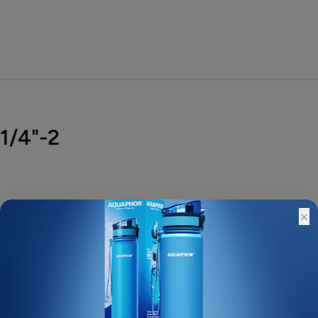
1/4"-2
1 640 ₽
×
Остатки:
Основной склад: 2