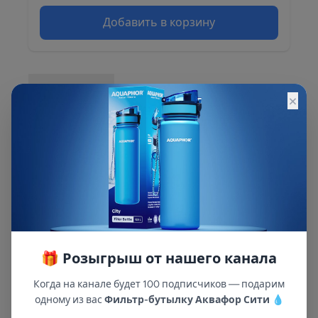
Добавить в корзину
Описание
×
Описание и характеристики смотрите на
сайте
🎁 Розыгрыш от нашего канала
Когда на канале будет 100 подписчиков — подарим
одному из вас
Фильтр-бутылку Аквафор Сити
💧