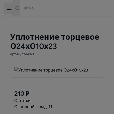
Search
Open sidebar
Уплотнение торцевое
О24хО10х23
Артикул:М4921
210 ₽
Остатки:
Основной склад: 11