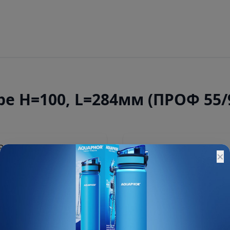
е Н=100, L=284мм (ПРОФ 55/
14 900 ₽
×
15 000 ₽
Остатки:
Основной склад: 2