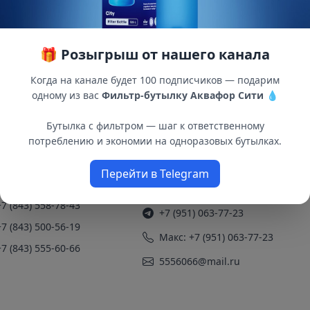
🎁 Розыгрыш от нашего канала
Когда на канале будет 100 подписчиков — подарим
одному из вас
Фильтр-бутылку Аквафор Сити
💧
Бутылка с фильтром — шаг к ответственному
потреблению и экономии на одноразовых бутылках.
Перейти в Telegram
нтакты
+7 (951) 063-77-23
+7 (843) 558-78-43
+7 (951) 063-77-23
+7 (843) 500-56-19
Макс: +7 (951) 063-77-23
+7 (843) 555-60-66
5556066@mail.ru