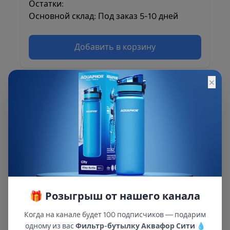
Остатки:
Основной склад: Под заказ 5-10 дней
Добавить в корзину
×
Описание
Для системы Аквафор RO-201/203
🎁 Розыгрыш от нашего канала
Когда на канале будет 100 подписчиков — подарим
одному из вас
Фильтр-бутылку Аквафор Сити
💧