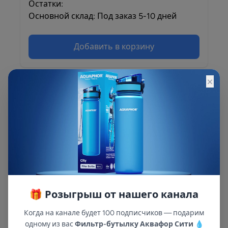
Остатки:
Основной склад: Под заказ 5-10 дней
Добавить в корзину
×
Описание
Для систем Осмо Кристалл
🎁 Розыгрыш от нашего канала
Когда на канале будет 100 подписчиков — подарим
одному из вас
Фильтр-бутылку Аквафор Сити
💧