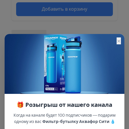
Добавить в корзину
Описание
×
Уплотнительное Кольцо для серых корпусов
Аквафор
🎁 Розыгрыш от нашего канала
Когда на канале будет 100 подписчиков — подарим
одному из вас
Фильтр-бутылку Аквафор Сити
💧