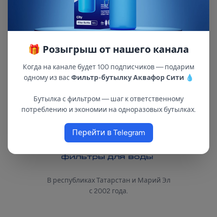
после механической, для улучшения
химического состава воды и её вкусовых
качеств. Картридж Нептун CTO-10SL
изготовлен из кокосового угля по технологии
🎁 Розыгрыш от нашего канала
карбонблок . Устанавливается в колбу
(магистральный фильтр) длиной 10" (10sl)
Когда на канале будет 100 подписчиков — подарим
одному из вас
Фильтр-бутылку Аквафор Сити
💧
Бутылка с фильтром — шаг к ответственному
потреблению и экономии на одноразовых бутылках.
Перейти в Telegram
В республиках Татарстан и Марий Эл
с 2002 года.