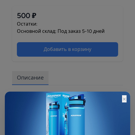
500 ₽
Остатки:
Основной склад: Под заказ 5-10 дней
Добавить в корзину
Описание
Предназначен для сорбционной очистки
×
воды от растворенных в ней хлора, нефти,
пестицидов, соли тяжелых металлов и
органических загрязнений, а также
механических примесей размером более 10
мкм. Применяется на втором этапе очистки,