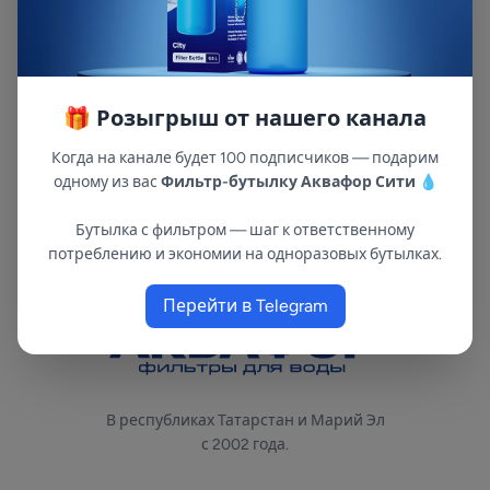
исходной воды, но составляет не более 350
литров для каждой кассеты. Использование
фильтра-кувшина вместо литровых бутылей
на постоянной основе выгоднее в 165 раз и
🎁 Розыгрыш от нашего канала
помогает уберечь планету более чем от
тонны пластика.
Когда на канале будет 100 подписчиков — подарим
одному из вас
Фильтр-бутылку Аквафор Сити
💧
Бутылка с фильтром — шаг к ответственному
потреблению и экономии на одноразовых бутылках.
Перейти в Telegram
В республиках Татарстан и Марий Эл
с 2002 года.