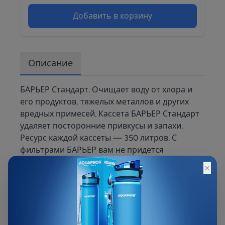
Добавить в корзину
Описание
БАРЬЕР Стандарт. Очищает воду от хлора и
его продуктов, тяжелых металлов и других
вредных примесей. Кассета БАРЬЕР Стандарт
удаляет посторонние привкусы и запахи.
Ресурс каждой кассеты — 350 литров. С
фильтрами БАРЬЕР вам не придется
запоминать размер или диаметр сменной
×
кассеты: любая кассета БАРЬЕР подходит ко
всем фильтрам-кувшинам БАРЬЕР. А
герметичное резьбовое соединение
исключает попадание неочищенной воды в
отфильтрованную. Ресурс зависит от качества