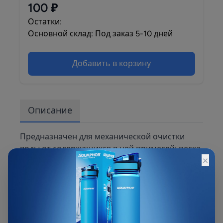
100 ₽
Остатки:
Основной склад: Под заказ 5-10 дней
Добавить в корзину
Описание
Предназначен для механической очистки
воды от содержащихся в ней примесей: песка,
×
ила, глины, ржавчины и.др. Применяются в
качестве предфильтров с целью защиты
последующих фильтров,
обратноосмотического,
ультрафильтрационного и другого
оборудования, а также в качестве финишной