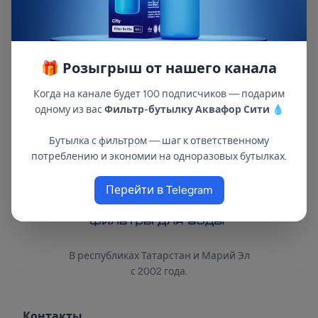
стадии очистки. Cпецсерия 0,5мкм
обеспечивает особо качественную
фильтрацию. Устанавливается в колбу
(магистральный фильтр) длиной 10" (10sl) . Не
🎁 Розыгрыш от нашего канала
требует промывки перед использованием.
Когда на канале будет 100 подписчиков — подарим
одному из вас
Фильтр-бутылку Аквафор Сити
💧
Бутылка с фильтром — шаг к ответственному
потреблению и экономии на одноразовых бутылках.
Перейти в Telegram
В республиках Татарстан и Марий Эл
с 2002 года.
Контакты