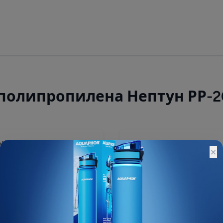
 полипропилена Нептун РР-
720 ₽
×
Остатки:
Основной склад: Под зак