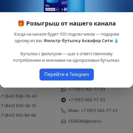
🎁 Розыгрыш от нашего канала
 содержащихся в ней примесей: песка, ила, глины, ржав
Когда на канале будет 100 подписчиков — подарим
тров, обратноосмотического, ультрафильтрационного и
одному из вас
Фильтр-бутылку Аквафор Сити
💧
лбу (магистральный фильтр) длиной 20" (20bb) . Не тре
Бутылка с фильтром — шаг к ответственному
потреблению и экономии на одноразовых бутылках.
Перейти в Telegram
нтакты
+7 (951) 063-77-23
+7 (843) 558-78-43
+7 (951) 063-77-23
+7 (843) 500-56-19
Макс: +7 (951) 063-77-23
+7 (843) 555-60-66
5556066@mail.ru