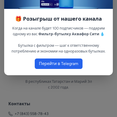
стадии очистки. Устанавливается в колбу
(магистральный фильтр) длиной 10" (10bb) .
Не требует промывки перед использованием.
🎁 Розыгрыш от нашего канала
Когда на канале будет 100 подписчиков — подарим
одному из вас
Фильтр-бутылку Аквафор Сити
💧
Бутылка с фильтром — шаг к ответственному
потреблению и экономии на одноразовых бутылках.
Перейти в Telegram
В республиках Татарстан и Марий Эл
с 2002 года.
Контакты
+7 (843) 558-78-43