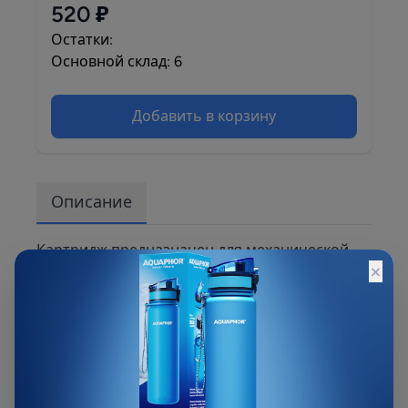
520 ₽
Остатки:
Основной склад: 6
Добавить в корзину
Описание
Картридж предназначен для механической
×
очистки воды от содержащихся в ней
примесей: песка, ила, глины, ржавчины и.др.
Применяются в качестве предфильтров с
целью защиты последующих фильтров,
обратноосмотического,
ультрафильтрационного и другого
оборудования, а также в качестве финишной