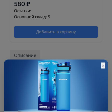
580 ₽
Остатки:
Основной склад: 5
Добавить в корзину
Описание
×
Фильтр устанавливается в водопроводную
магистраль c подключением 1 дюйм и
предназначен для очистки ХОЛОДНОЙ воды.
Рекомендуется для предварительной очистки
воды. Элементы КОНСТРУКЦИИ ФИЛЬТРА
ЗАЩИЩЕНЫ ПАТЕНТОМ РФ № 208898.
Эффективно задерживает различные примеси
в зависимости от установленного картриджа.