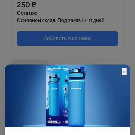
250 ₽
Остатки:
Основной склад: Под заказ 5-10 дней
Добавить в корзину
Описание
×
Картридж АКВАБРАЙТ ВП изготовлен из
веревочного полипропилена с пищевым
допуском. Предназначен для механической
очистки воды от песка, грязи и ржавчины.
Рекомендуется для предварительной очистки
воды.