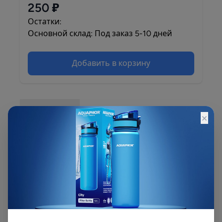
250 ₽
Остатки:
Основной склад: Под заказ 5-10 дней
Добавить в корзину
Описание
×
Картридж АКВАБРАЙТ ВП изготовлен из
веревочного полипропилена с пищевым
допуском. Предназначен для механической
очистки воды от песка, грязи и ржавчины.
Рекомендуется для предварительной очистки
воды.