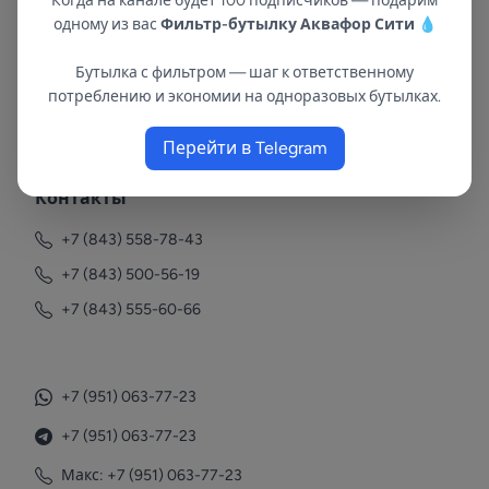
Когда на канале будет 100 подписчиков — подарим
одному из вас
Фильтр-бутылку Аквафор Сити
💧
Бутылка с фильтром — шаг к ответственному
потреблению и экономии на одноразовых бутылках.
В республиках Татарстан и Марий Эл
с 2002 года.
Перейти в Telegram
Контакты
+7 (843) 558-78-43
+7 (843) 500-56-19
+7 (843) 555-60-66
+7 (951) 063-77-23
+7 (951) 063-77-23
Макс: +7 (951) 063-77-23