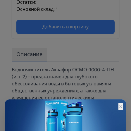
Остатки:
Основной склад: 1
Добавить в корзину
Описание
Водоочиститель Аквафор ОСМО-1000-4-ПН
(исп.2) - предназначен для глубокого
обессоливания воды в бытовых условиях и
общественных учреждениях, а также для
улучшения её органолептических и
×
химических характеристик: мутности, запаха,
привкуса и перманганатной окисляемости. Он
снижает содержание солей жёсткости,
алюминия, растворённого железа,