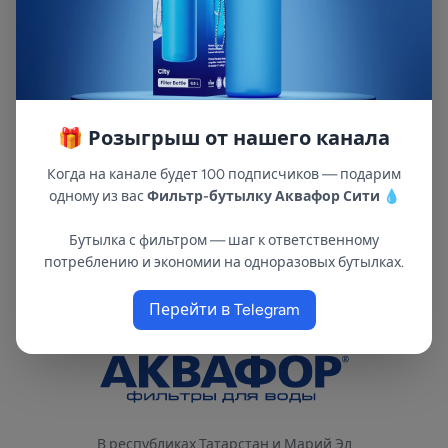
остаточного свободного хлора и
органических примесей, образующихся при
хлорировании воды. Водоочиститель
использует технологию обратного осмоса для
очистки воды. Он пропускает воду через
специальную мембрану под давлением,
🎁 Розыгрыш от нашего канала
которое выше осмотического. Таким образом,
вредные вещества задерживаются, а чистая
Когда на канале будет 100 подписчиков — подарим
одному из вас
Фильтр-бутылку Аквафор Сити
💧
вода проходит дальше.
Бутылка с фильтром — шаг к ответственному
потреблению и экономии на одноразовых бутылках.
Перейти в Telegram
В республиках Татарстан и Марий Эл