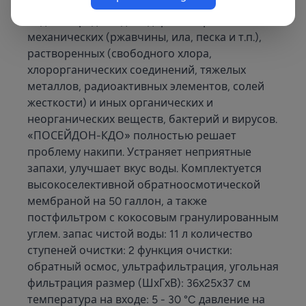
предназначен для очистки водопроводной
воды от вредных для здоровья примесей:
механических (ржавчины, ила, песка и т.п.),
растворенных (свободного хлора,
хлорорганических соединений, тяжелых
металлов, радиоактивных элементов, солей
жесткости) и иных органических и
неорганических веществ, бактерий и вирусов.
«ПОСЕЙДОН-КДО» полностью решает
проблему накипи. Устраняет неприятные
запахи, улучшает вкус воды. Комплектуется
высокоселективной обратноосмотической
мембраной на 50 галлон, а также
постфильтром с кокосовым гранулированным
углем. запас чистой воды: 11 л количество
ступеней очистки: 2 функция очистки:
обратный осмос, ультрафильтрация, угольная
фильтрация размер (ШхГхВ): 36х25х37 см
температура на входе: 5 - 30 °C давление на