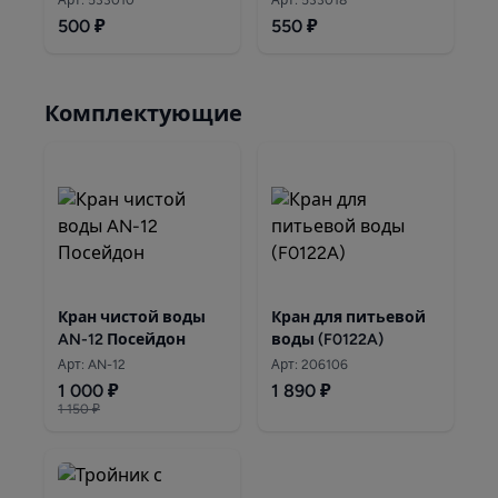
Арт: 533010
Арт: 533018
Посейдон
500 ₽
550 ₽
Комплектующие
Кран чистой воды
Кран для питьевой
AN-12 Посейдон
воды (F0122A)
Арт: AN-12
Арт: 206106
1 000 ₽
1 890 ₽
1 150 ₽